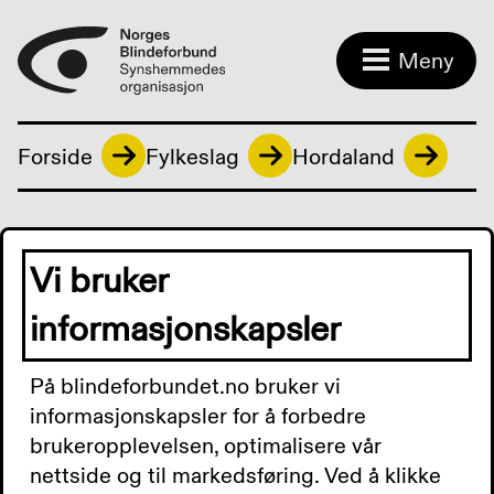
Meny
Forside
Fylkeslag
Hordaland
Førerhundklubben
Vi bruker
Det arrangeres opplevelsesturer, treninger og
informasjonskapsler
medlemsmøter.
På blindeforbundet.no bruker vi
informasjonskapsler for å forbedre
brukeropplevelsen, optimalisere vår
Treninger og medlemsmøter har utgangspunkt
nettside og til markedsføring. Ved å klikke
i Norges Blindeforbunds aktivitetssenter i