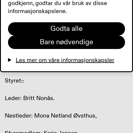
godkjenn, godtar du vår bruk av disse
Rasmus Meyers Allé 5 med oppstart klokken
informasjonskapslene.
18.00.
Medlemmer som kommer rett fra jobb kan få
Godta alle
tilbud om en matbit før treningen starter. Husk
å gi beskjed til Britt.
Bare nødvendige
Klubben har 31 medlemmer og 6.
Les mer om våre informasjonskapsler
hjelpetrenere.
Styret::
Leder: Britt Nonås.
Nestleder: Mona Netland Øvsthus,