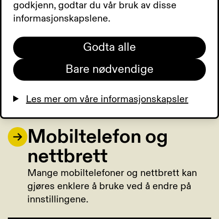
Hjelpemidler og
godkjenn, godtar du vår bruk av disse
informasjonskapslene.
produkter
Godta alle
Det finnes mange hjelpemidler som kan gjøre
hverdagen enklere for svaksynte eller blinde,
Bare nødvendige
her viser vi deg noen av dem.
Les mer om våre informasjonskapsler
Mobiltelefon og
nettbrett
Mange mobiltelefoner og nettbrett kan
gjøres enklere å bruke ved å endre på
innstillingene.