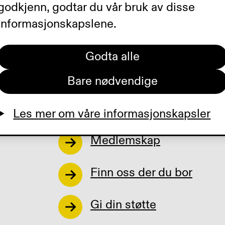
godkjenn, godtar du vår bruk av disse
Råd og rettigheter
informasjonskapslene.
o
Hjelpemidler
Godta alle
Universell utforming
Bare nødvendige
Tilbud og kurs
Les mer om våre informasjonskapsler
Medlemskap
Finn oss der du bor
Gi din støtte