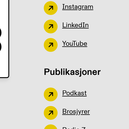
Instagram
LinkedIn
YouTube
Publikasjoner
Podkast
Brosjyrer