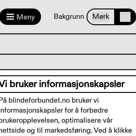
Bakgrunn
Mørk
Lys
Meny
Vi bruker informasjonskapsler
Snarveier
På blindeforbundet.no bruker vi
informasjonskapsler for å forbedre
brukeropplevelsen, optimalisere vår
Øyehelse og synshemnin
nettside og til markedsføring. Ved å klikke