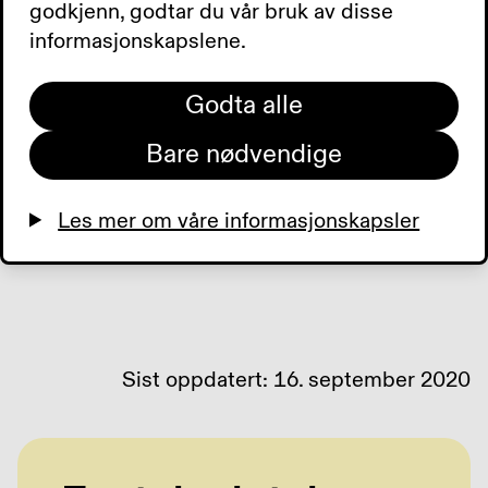
godkjenn, godtar du vår bruk av disse
informasjonskapslene.
Kontaktpersoner:
Klara Hellesøy tlf. 55 08 52 20 mobil 411
Godta alle
94 938 epost:
klarahellesoy@live.no
Nina Sevaldsen mobil 472 40 400
Bare nødvendige
Les mer om våre informasjonskapsler
Sist oppdatert: 16. september 2020