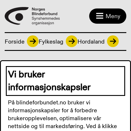
Meny
Forside
Fylkeslag
Hordaland
SeBra
Vi bruker
Vi møtes til sosialt samvær og tar opp ulike
informasjonskapsler
tema og ting som opptar oss.
På blindeforbundet.no bruker vi
informasjonskapsler for å forbedre
brukeropplevelsen, optimalisere vår
Møtene har vi hjemme hos hverandre.
nettside og til markedsføring. Ved å klikke
Møtevert-oppgaven går på omgang.