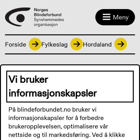
Meny
Forside
Fylkeslag
Hordaland
Styret i Hordaland
Vi bruker
fylkeslag
informasjonskapsler
På blindeforbundet.no bruker vi
informasjonskapsler for å forbedre
Leder
brukeropplevelsen, optimalisere vår
nettside og til markedsføring. Ved å klikke