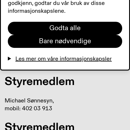
godkjenn, godtar du vår bruk av disse
Magnus Bakkåker Fosse,
informasjonskapslene.
mobil: 971 73 262
Godta alle
Nestleder
Bare nødvendige
Memed Softic,
Les mer om våre informasjonskapsler
mobil: 934 46 597
Styremedlem
Michael Sønnesyn,
mobil: 402 03 913
Styremedlem