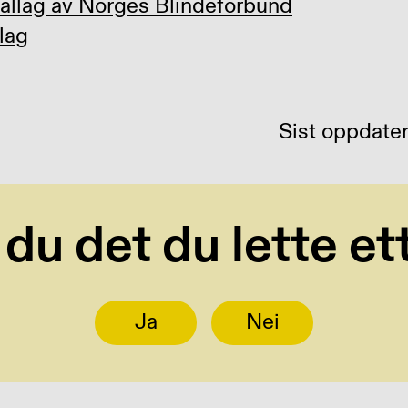
allag av Norges Blindeforbund
lag
Sist oppdate
 du det du lette et
Ja
Nei