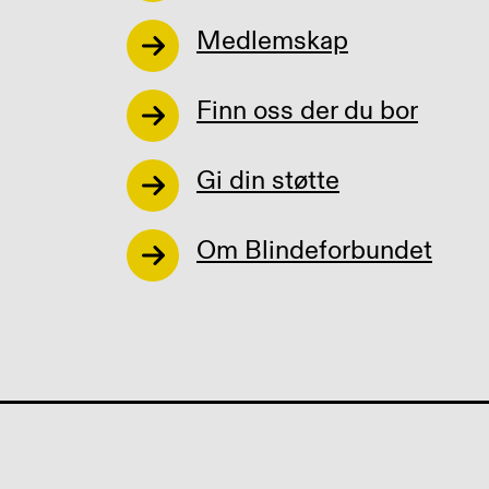
Medlemskap
Finn oss der du bor
Gi din støtte
Om Blindeforbundet