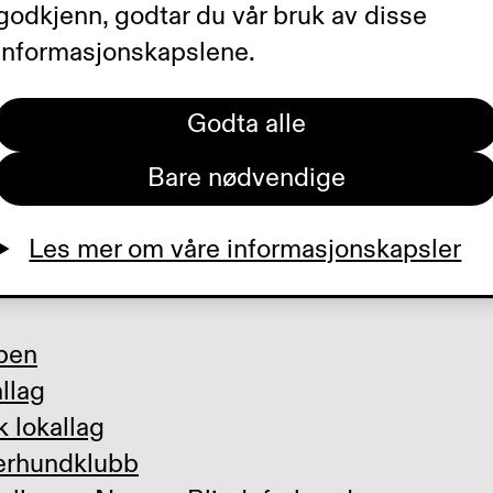
godkjenn, godtar du vår bruk av disse
sklubben i Skien. Her kan du mø
informasjonskapslene.
il en god prat, vi har temaer som
e og hjelpemidler, arrangerer tu
Godta alle
ldning. Du finner alle våre lag
Bare nødvendige
r.
Les mer om våre informasjonskapsler
ben
llag
 lokallag
erhundklubb