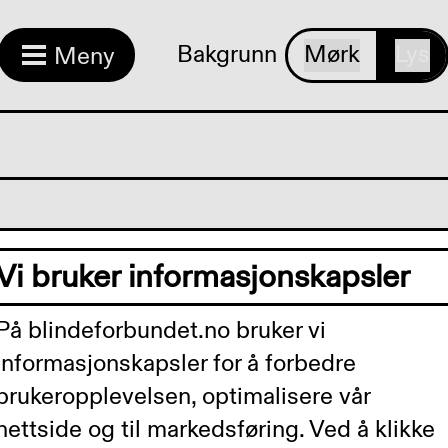
Bakgrunn
Mørk
Lys
Meny
bber og lag i
Vi bruker informasjonskapsler
lemark
På blindeforbundet.no bruker vi
informasjonskapsler for å forbedre
rk har vi flere treffpunkter, blan
brukeropplevelsen, optimalisere vår
d lokallag i Porsgrunn og
nettside og til markedsføring. Ved å klikke