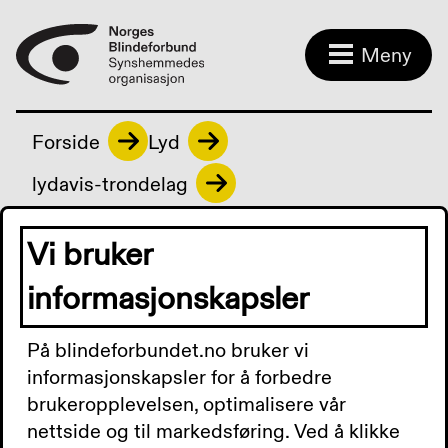
Meny
Forside
Lyd
lydavis-trondelag
Vi bruker
lydavis-trondelag
informasjonskapsler
På blindeforbundet.no bruker vi
Nytt på lyd uke 06-2024
informasjonskapsler for å forbedre
brukeropplevelsen, optimalisere vår
Her finner du møteprotokoller og
nettside og til markedsføring. Ved å klikke
medlemsbrev og annen informasjon fra