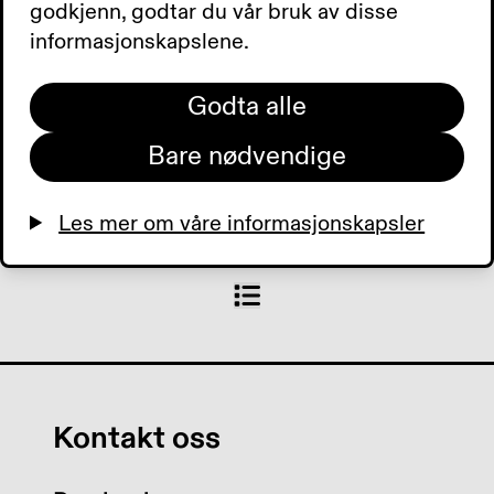
godkjenn, godtar du vår bruk av disse
Trøndelag fylkeslag.
informasjonskapslene.
0:00
0:00
Godta alle
Bare nødvendige
Les mer om våre informasjonskapsler
Kontakt oss