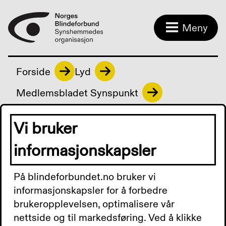
Meny
Forside
Lyd
Medlemsbladet Synspunkt
Vi bruker
Medlemsbladet
informasjonskapsler
Synspunkt
På blindeforbundet.no bruker vi
informasjonskapsler for å forbedre
brukeropplevelsen, optimalisere vår
Synspunkt nr. 3/2021 - lyd
nettside og til markedsføring. Ved å klikke