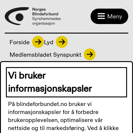
Meny
Forside
Lyd
Medlemsbladet Synspunkt
Vi bruker
Medlemsbladet
informasjonskapsler
Synspunkt
På blindeforbundet.no bruker vi
informasjonskapsler for å forbedre
brukeropplevelsen, optimalisere vår
Synspunkt nr. 1/2026 - lyd
nettside og til markedsføring. Ved å klikke