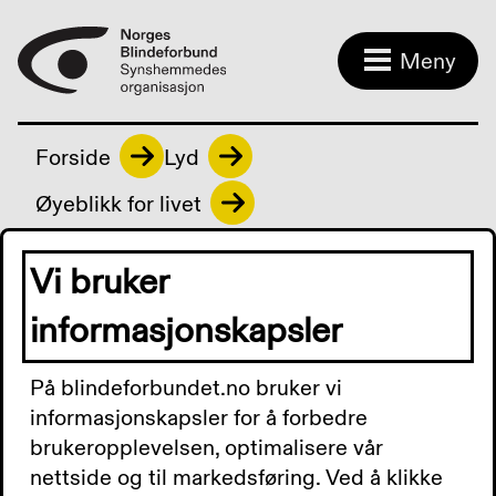
Meny
Forside
Lyd
Øyeblikk for livet
Vi bruker
Øyeblikk for livet
informasjonskapsler
På blindeforbundet.no bruker vi
Episode 24
informasjonskapsler for å forbedre
brukeropplevelsen, optimalisere vår
I denne episoden får vi høre del 2 av Marco
nettside og til markedsføring. Ved å klikke
Elsafadis foredrag fra Nbf Hordalands