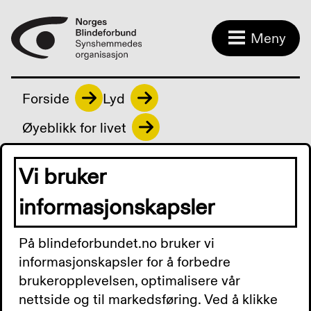
Meny
Forside
Lyd
Øyeblikk for livet
Vi bruker
Øyeblikk for livet
informasjonskapsler
På blindeforbundet.no bruker vi
Episode 27 - Salutoganese
informasjonskapsler for å forbedre
brukeropplevelsen, optimalisere vår
I denne episoden har vi besøk av Benkt
nettside og til markedsføring. Ved å klikke
Bjørnson Lindstrøm som forteller om