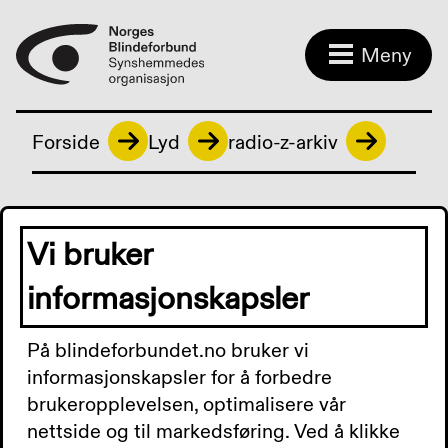
Meny
Forside
Lyd
radio-z-arkiv
radio-z-arkiv
Vi bruker
informasjonskapsler
Krever universell utforming
På blindeforbundet.no bruker vi
av alle digitale læremidler
informasjonskapsler for å forbedre
brukeropplevelsen, optimalisere vår
0:00
0:00
nettside og til markedsføring. Ved å klikke