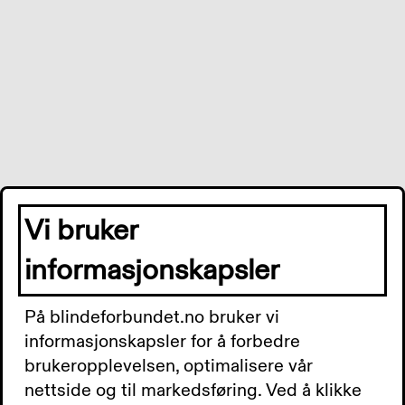
Vi bruker
informasjonskapsler
På blindeforbundet.no bruker vi
informasjonskapsler for å forbedre
brukeropplevelsen, optimalisere vår
Application error: a
server
-side exception has occurred while
nettside og til markedsføring. Ved å klikke
loading
www.blindeforbundet.no
(see the
server logs
for more