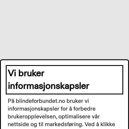
Vi bruker
informasjonskapsler
På blindeforbundet.no bruker vi
informasjonskapsler for å forbedre
brukeropplevelsen, optimalisere vår
Application error: a
server
-side exception has occurred while
nettside og til markedsføring. Ved å klikke
loading
www.blindeforbundet.no
(see the
server logs
for more