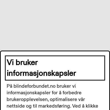
Vi bruker
informasjonskapsler
På blindeforbundet.no bruker vi
informasjonskapsler for å forbedre
brukeropplevelsen, optimalisere vår
Application error: a
server
-side exception has occurred while
nettside og til markedsføring. Ved å klikke
loading
www.blindeforbundet.no
(see the
server logs
for more