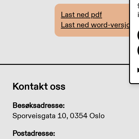
Last ned pdf
Last ned word-versjon
Kontakt oss
Besøksadresse:
Sporveisgata 10, 0354 Oslo
Postadresse: