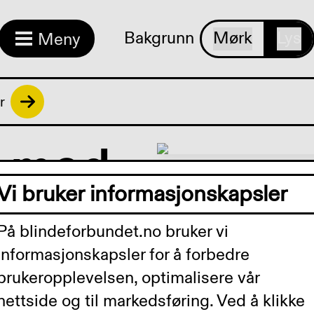
Bakgrunn
Mørk
Lys
Meny
r
u med
Vi bruker informasjonskapsler
Da kan
På blindeforbundet.no bruker vi
e deg!
informasjonskapsler for å forbedre
brukeropplevelsen, optimalisere vår
nettside og til markedsføring. Ved å klikke