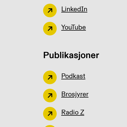
LinkedIn
YouTube
Publikasjoner
Podkast
Brosjyrer
Radio Z