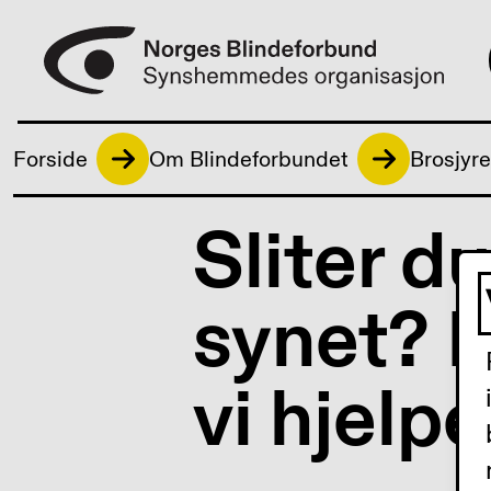
Forside
Om Blindeforbundet
Brosjyre
Sliter d
synet? 
vi hjelp