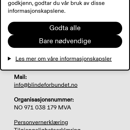
godkjenn, godtar du vår bruk av disse
Besøksadresse:
informasjonskapslene.
Sporveisgata 10, 0354 Oslo
Godta alle
Postadresse:
Postboks 5900 Majorstuen, 0308 Oslo
Bare nødvendige
Telefon:
Les mer om våre informasjonskapsler
+47 23 21 50 00
Mail:
info@blindeforbundet.no
Organisasjonsnummer:
NO 971 038 179 MVA
Personvernerklæring