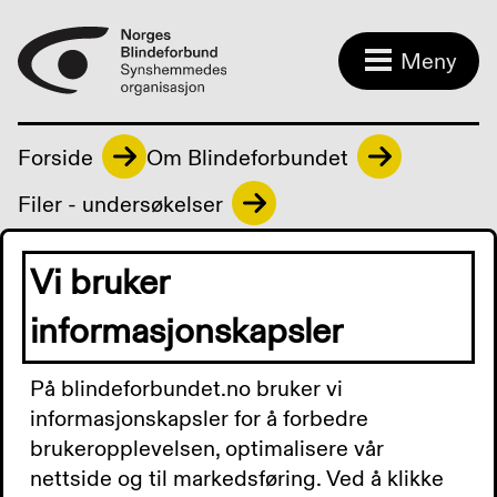
Meny
Forside
Om Blindeforbundet
Filer - undersøkelser
Vi bruker
Last ned:
Vedlegg 3 Krav til ledesystemer for
informasjonskapsler
kollektivtransport.pdf
På blindeforbundet.no bruker vi
informasjonskapsler for å forbedre
brukeropplevelsen, optimalisere vår
Kontakt oss
nettside og til markedsføring. Ved å klikke