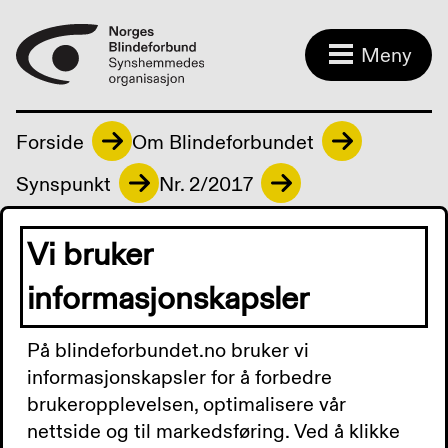
Meny
Forside
Om Blindeforbundet
Synspunkt
Nr. 2/2017
Vi bruker
Synspunkt - lyd nr. 2/2017
informasjonskapsler
0:00
0:00
På blindeforbundet.no bruker vi
informasjonskapsler for å forbedre
brukeropplevelsen, optimalisere vår
nettside og til markedsføring. Ved å klikke