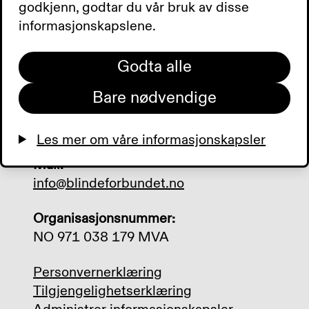
Besøksadresse:
godkjenn, godtar du vår bruk av disse
Sporveisgata 10, 0354 Oslo
informasjonskapslene.
Postadresse:
Godta alle
Postboks 5900 Majorstuen, 0308 Oslo
Bare nødvendige
Telefon:
+47 23 21 50 00
Les mer om våre informasjonskapsler
Mail:
info@blindeforbundet.no
Organisasjonsnummer:
NO 971 038 179 MVA
Personvernerklæring
Tilgjengelighetserklæring