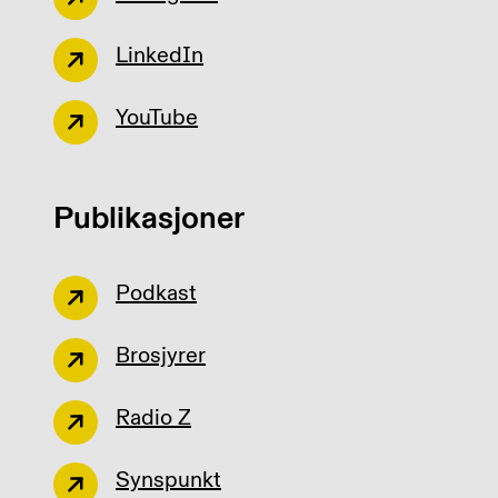
LinkedIn
YouTube
Publikasjoner
Podkast
Brosjyrer
Radio Z
Synspunkt