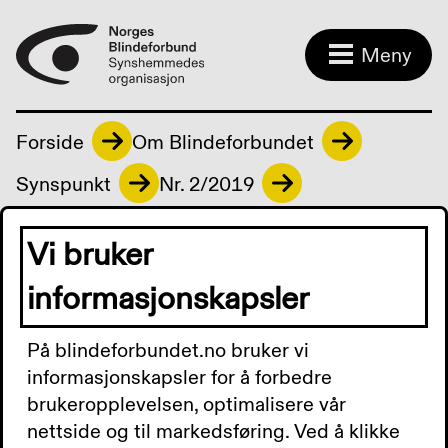
Meny
Forside
Om Blindeforbundet
Synspunkt
Nr. 2/2019
Vi bruker
Last ned:
Synspunkt 2 2019.docx
informasjonskapsler
På blindeforbundet.no bruker vi
informasjonskapsler for å forbedre
Kontakt oss
brukeropplevelsen, optimalisere vår
nettside og til markedsføring. Ved å klikke