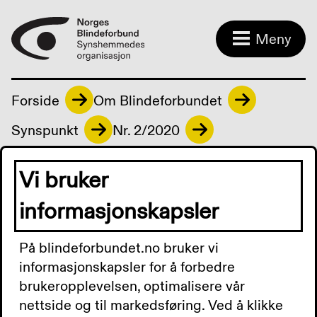
Meny
Forside
Om Blindeforbundet
Synspunkt
Nr. 2/2020
Vi bruker
Last ned:
Synspunkt 2 2020.docx
informasjonskapsler
På blindeforbundet.no bruker vi
informasjonskapsler for å forbedre
Kontakt oss
brukeropplevelsen, optimalisere vår
nettside og til markedsføring. Ved å klikke