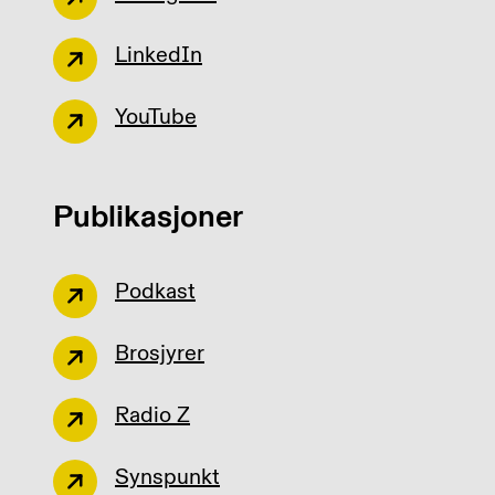
LinkedIn
YouTube
Publikasjoner
Podkast
Brosjyrer
Radio Z
Synspunkt