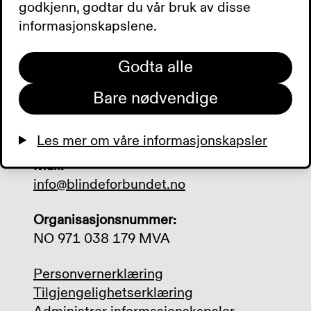
Besøksadresse:
godkjenn, godtar du vår bruk av disse
Sporveisgata 10, 0354 Oslo
informasjonskapslene.
Postadresse:
Godta alle
Postboks 5900 Majorstuen, 0308 Oslo
Bare nødvendige
Telefon:
+47 23 21 50 00
Les mer om våre informasjonskapsler
Mail:
info@blindeforbundet.no
Organisasjonsnummer:
NO 971 038 179 MVA
Personvernerklæring
Tilgjengelighetserklæring