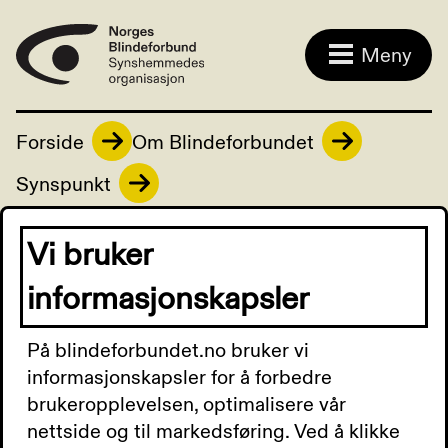
Meny
Forside
Om Blindeforbundet
Synspunkt
Vi bruker
Nr. 2/2021
informasjonskapsler
På blindeforbundet.no bruker vi
informasjonskapsler for å forbedre
Synspunkt nr.
brukeropplevelsen, optimalisere vår
nettside og til markedsføring. Ved å klikke
2/2021 - lyd