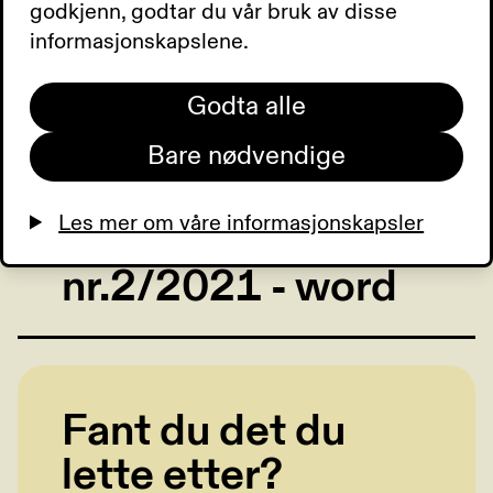
godkjenn, godtar du vår bruk av disse
informasjonskapslene.
Synspunkt
Godta alle
nr.2/2021 - pdf
Bare nødvendige
Les mer om våre informasjonskapsler
Synspunkt
nr.2/2021 - word
Fant du det du
lette etter?