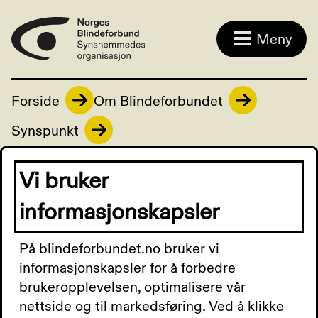
Meny
Forside
Om Blindeforbundet
Synspunkt
Vi bruker
Nr. 4/2019
informasjonskapsler
På blindeforbundet.no bruker vi
informasjonskapsler for å forbedre
Synspunkt nr.
brukeropplevelsen, optimalisere vår
nettside og til markedsføring. Ved å klikke
4/2019 - lyd