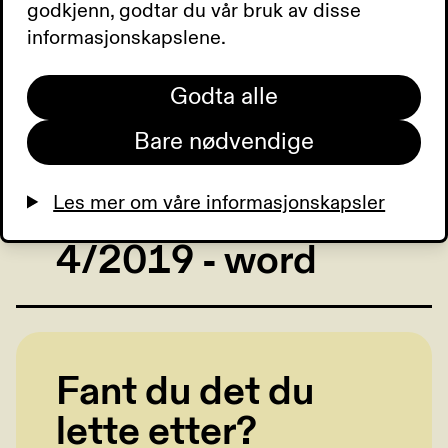
godkjenn, godtar du vår bruk av disse
informasjonskapslene.
Synspunkt nr.
Godta alle
4/2019 - pdf
Bare nødvendige
Les mer om våre informasjonskapsler
Synspunkt nr.
4/2019 - word
Fant du det du
lette etter?