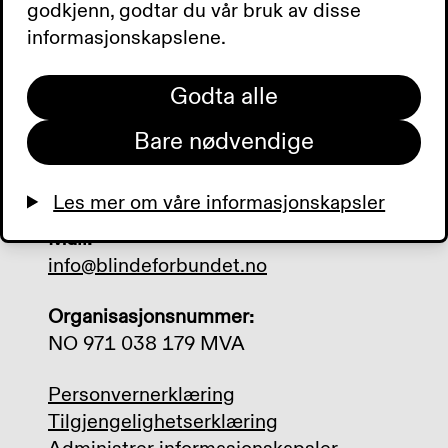
Besøksadresse:
godkjenn, godtar du vår bruk av disse
Sporveisgata 10, 0354 Oslo
informasjonskapslene.
Postadresse:
Godta alle
Postboks 5900 Majorstuen, 0308 Oslo
Bare nødvendige
Telefon:
+47 23 21 50 00
Les mer om våre informasjonskapsler
Mail:
info@blindeforbundet.no
Organisasjonsnummer:
NO 971 038 179 MVA
Personvernerklæring
Tilgjengelighetserklæring