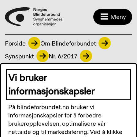
Meny
Forside
Om Blindeforbundet
Synspunkt
Nr. 6/2017
Vi bruker
Last ned:
Synspunkt 6 2017.pdf
informasjonskapsler
På blindeforbundet.no bruker vi
informasjonskapsler for å forbedre
Kontakt oss
brukeropplevelsen, optimalisere vår
nettside og til markedsføring. Ved å klikke