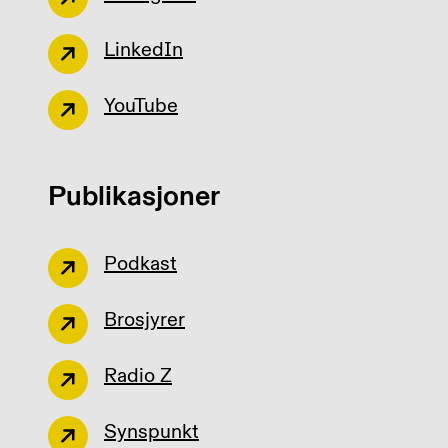
LinkedIn
YouTube
Publikasjoner
Podkast
Brosjyrer
Radio Z
Synspunkt