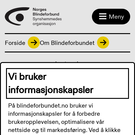
Meny
Forside
Om Blindeforbundet
Last ned:
Rapport_Blindeforbundet_Opinion_Kommunens
Vi bruker
kompetanse på syn_mai2021_PDF_til NBF.pdf
informasjonskapsler
På blindeforbundet.no bruker vi
Kontakt oss
informasjonskapsler for å forbedre
brukeropplevelsen, optimalisere vår
nettside og til markedsføring. Ved å klikke
Besøksadresse: