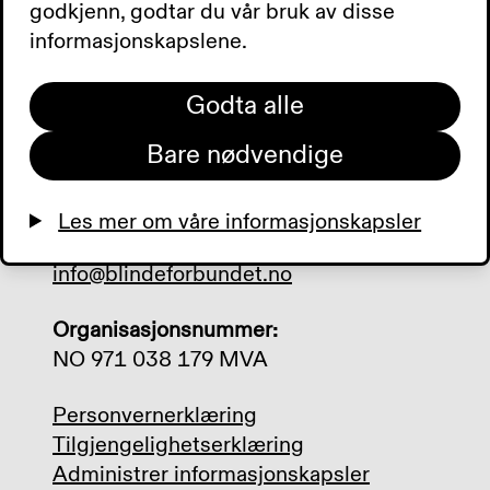
godkjenn, godtar du vår bruk av disse
Sporveisgata 10, 0354 Oslo
informasjonskapslene.
Postadresse:
Godta alle
Postboks 5900 Majorstuen, 0308 Oslo
Bare nødvendige
Telefon:
+47 23 21 50 00
Les mer om våre informasjonskapsler
Mail:
info@blindeforbundet.no
Organisasjonsnummer:
NO 971 038 179 MVA
Personvernerklæring
Tilgjengelighetserklæring
Administrer informasjonskapsler