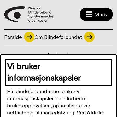
Meny
Forside
Om Blindeforbundet
Last ned:
Rapport_Blindeforbundet_Opinion_Kommunens
Vi bruker
kompetanse på syn_mai2021_Word_til NBF.pdf
informasjonskapsler
På blindeforbundet.no bruker vi
Kontakt oss
informasjonskapsler for å forbedre
brukeropplevelsen, optimalisere vår
nettside og til markedsføring. Ved å klikke
Besøksadresse: