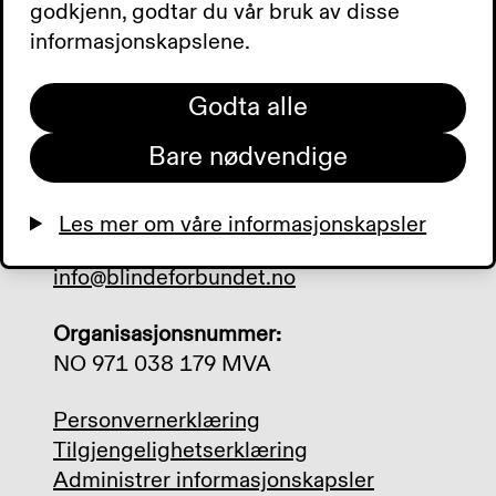
godkjenn, godtar du vår bruk av disse
Sporveisgata 10, 0354 Oslo
informasjonskapslene.
Postadresse:
Godta alle
Postboks 5900 Majorstuen, 0308 Oslo
Bare nødvendige
Telefon:
+47 23 21 50 00
Les mer om våre informasjonskapsler
Mail:
info@blindeforbundet.no
Organisasjonsnummer:
NO 971 038 179 MVA
Personvernerklæring
Tilgjengelighetserklæring
Administrer informasjonskapsler