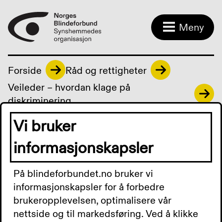
Meny
Forside
Råd og rettigheter
Veileder – hvordan klage på
diskriminering
Vi bruker
Hva kan du gjøre
informasjonskapsler
hvis du er usikker
På blindeforbundet.no bruker vi
på hva som er feil?
informasjonskapsler for å forbedre
brukeropplevelsen, optimalisere vår
Hva kan du gjøre for å undersøke om det er
nettside og til markedsføring. Ved å klikke