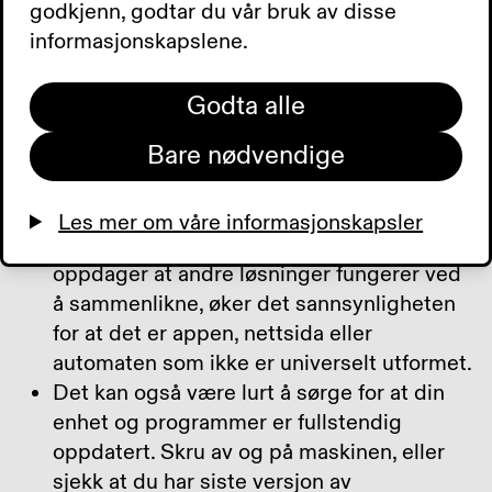
appen eller nettsida som inneholder feil? Her
godkjenn, godtar du vår bruk av disse
får du noen tips.
informasjonskapslene.
Godta alle
Bare nødvendige
Sjekk om du får andre nettsider til å
fungere med samme utstyr og
fremgangsmåte, eller om andre apper
Les mer om våre informasjonskapsler
fungerer på samme telefon. Hvis du
oppdager at andre løsninger fungerer ved
å sammenlikne, øker det sannsynligheten
for at det er appen, nettsida eller
automaten som ikke er universelt utformet.
Det kan også være lurt å sørge for at din
enhet og programmer er fullstendig
oppdatert. Skru av og på maskinen, eller
sjekk at du har siste versjon av