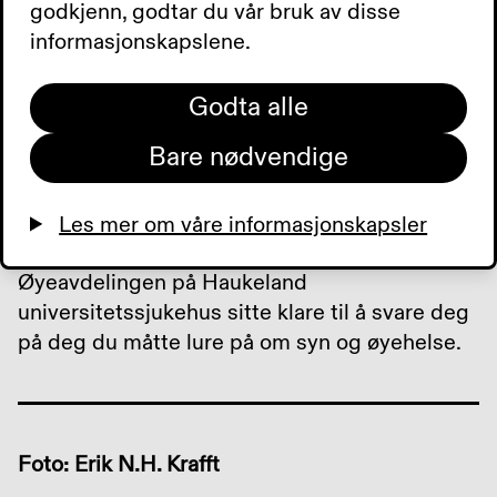
godkjenn, godtar du vår bruk av disse
informasjonskapslene.
Synstelefonen –
Godta alle
om du lurer på noe
Bare nødvendige
om synet ditt
Vi har gleden av å presentere Synstelefonen!
Les mer om våre informasjonskapsler
På torsdager vil kompetente fagfolk ved
Øyeavdelingen på Haukeland
universitetssjukehus sitte klare til å svare deg
på deg du måtte lure på om syn og øyehelse.
Foto: Erik N.H. Krafft