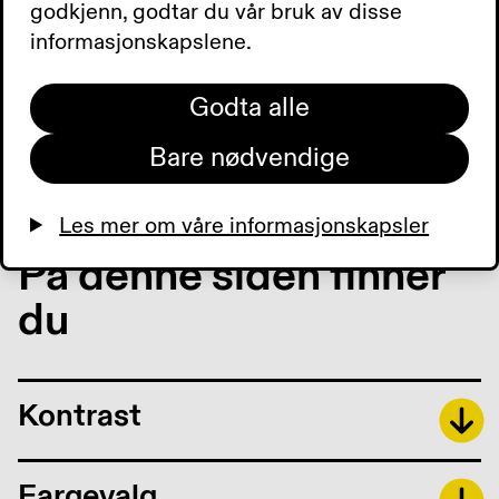
godkjenn, godtar du vår bruk av disse
informasjonskapslene.
Bli lesbar
Godta alle
Noen tips og råd om hvordan du sørger for at
tekst blir lesbar for alle
Bare nødvendige
Les mer om våre informasjonskapsler
På denne siden finner
du
Kontrast
Fargevalg