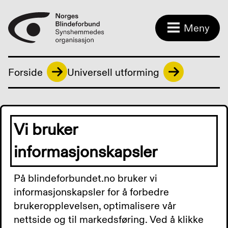
Meny
Forside
Universell utforming
Norges
Vi bruker
Blindeforbunds
informasjonskapsler
krav til uteområder
På blindeforbundet.no bruker vi
Blindeforbundet vil imidlertid understreke at
informasjonskapsler for å forbedre
hvert enkelt uteområde som planlegges og
brukeropplevelsen, optimalisere vår
bygges er unikt. Det avgjørende for et
nettside og til markedsføring. Ved å klikke