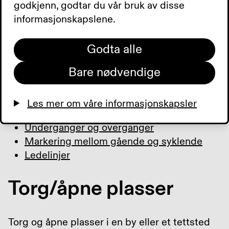
vellykket resultat, er en konkret og målrettet
godkjenn, godtar du vår bruk av disse
prosess knyttet til akkurat det torget, den
informasjonskapslene.
gaten eller det lekearealet man jobber med.
Godta alle
Bare nødvendige
Torg / åpne plasser
Fortau og gågater
Les mer om våre informasjonskapsler
Lekearealer
Underganger og overganger
Markering mellom gående og syklende
Ledelinjer
Torg/åpne plasser
Torg og åpne plasser i en by eller et tettsted