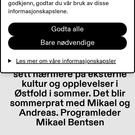
godkjenn, godtar du vår bruk av disse
starter Norges
informasjonskapslene.
Blindeforbunds
sommerleirer for barn og
Godta alle
unge i Hurdal.
Bare nødvendige
Synshjelpemidler AS
opplever økt interesse for
Les mer om våre informasjonskapsler
Meta-smartbrillene. Vi har
sett nærmere på eksterne
kultur og opplevelser i
Østfold i sommer. Det blir
sommerprat med Mikael og
Andreas. Programleder
Mikael Bentsen