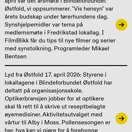
april var det årsmøte i Blindeforbundet
Østfold, vi oppsummerer. "Vis hensyn" var
årets budskap under førerhundens dag.
Synshjelpemidler var tema på
medlemsmøte i Fredrikstad lokallag. I
FilmBlikk får du tips til nye filmer og serier
med synstolkning. Programleder Mikael
Bentsen
Lyd fra Østfold 17. april 2026: Styrene i
lokallagene i Blindeforbundet Østfold har
deltatt på organisasjonsskole.
Optikerbransjen jobber for at optikere
skal få rett til å skrive ut reseptbelagte
øyemedisiner. Aktivitetsutvalget med
vårtur til Alby i Moss. Pollensesongen er
her, hva kan vi gjøre for å forebygge