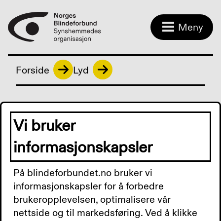
Meny
Forside
Lyd
Lyd fra Østfold
Vi bruker
informasjonskapsler
Lyd fra Østfold 19. juni
På blindeforbundet.no bruker vi
2026: Helgen 12-14 juni
informasjonskapsler for å forbedre
var det landsstyremøte i
brukeropplevelsen, optimalisere vår
Norges Blindeforbund. Nå
nettside og til markedsføring. Ved å klikke