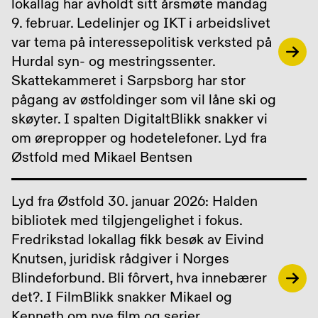
lokallag har avholdt sitt årsmøte mandag
9. februar. Ledelinjer og IKT i arbeidslivet
var tema på interessepolitisk verksted på
Hurdal syn- og mestringssenter.
Skattekammeret i Sarpsborg har stor
pågang av østfoldinger som vil låne ski og
skøyter. I spalten DigitaltBlikk snakker vi
om ørepropper og hodetelefoner. Lyd fra
Østfold med Mikael Bentsen
Lyd fra Østfold 30. januar 2026: Halden
bibliotek med tilgjengelighet i fokus.
Fredrikstad lokallag fikk besøk av Eivind
Knutsen, juridisk rådgiver i Norges
Blindeforbund. Bli fôrvert, hva innebærer
det?. I FilmBlikk snakker Mikael og
Kenneth om nye film og serier.