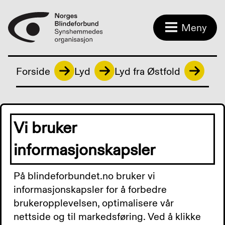
Meny
Forside
Lyd
Lyd fra Østfold
Lyd fra Østfold
Vi bruker
informasjonskapsler
Lyd fra Østfold 29. mai
På blindeforbundet.no bruker vi
2026: Nasjonale TT-
informasjonskapsler for å forbedre
ordningen under press. Bli
brukeropplevelsen, optimalisere vår
med på kurs på Solvik syn-
nettside og til markedsføring. Ved å klikke