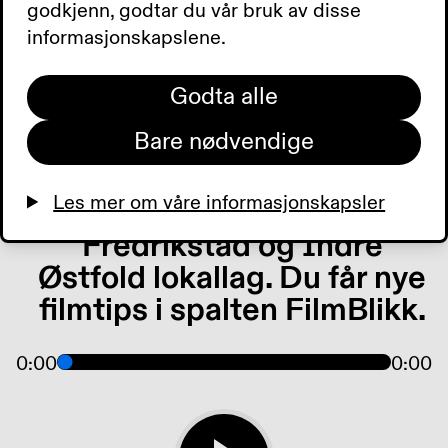
godkjenn, godtar du vår bruk av disse
og mestringssenter. Flere
informasjonskapslene.
søker seg til
optometriutdanningen
Godta alle
igjen, men tallene er
Bare nødvendige
fortsatt langt unna nivået
fra 2019. Vi har besøkt
Les mer om våre informasjonskapsler
vårens siste lokallagsmøte i
Fredrikstad og Indre
Østfold lokallag. Du får nye
filmtips i spalten FilmBlikk.
0:00
0:00