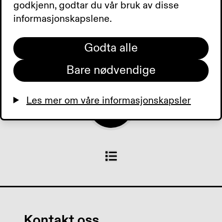
fra Tibi. Hjemmekontoret.
godkjenn, godtar du vår bruk av disse
Tilbud der du bor. Dagens
informasjonskapslene.
aviser:
Godta alle
0:00
0:00
Bare nødvendige
Les mer om våre informasjonskapsler
Kontakt oss