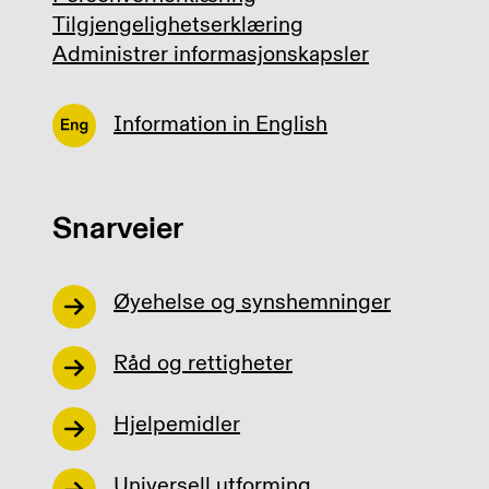
Tilgjengelighetserklæring
Administrer informasjonskapsler
Information in English
Snarveier
Øyehelse og synshemninger
Råd og rettigheter
Hjelpemidler
Universell utforming