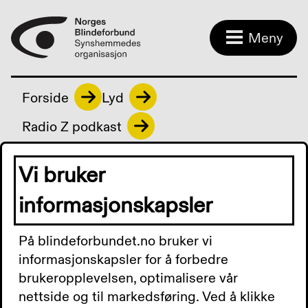
Meny
Forside
Lyd
Radio Z podkast
Vi bruker
Radio Z podkast
informasjonskapsler
På blindeforbundet.no bruker vi
Radio Z Podkast 20.
informasjonskapsler for å forbedre
brukeropplevelsen, optimalisere vår
september 2024: Boktips
nettside og til markedsføring. Ved å klikke