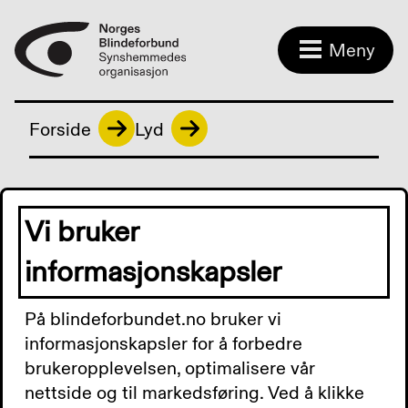
Meny
Forside
Lyd
Radio Z podkast
Vi bruker
informasjonskapsler
Radio Z Podkast -Spesial-
På blindeforbundet.no bruker vi
Bokbad med Marit
informasjonskapsler for å forbedre
Reiersrud fra Drammen og
brukeropplevelsen, optimalisere vår
Sverre Fuglerud
nettside og til markedsføring. Ved å klikke