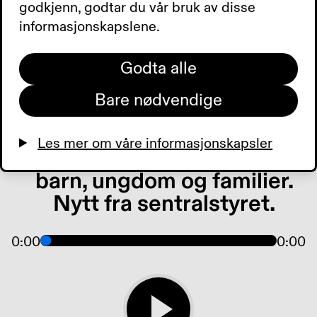
Blindeforbundet åpner opp,
godkjenn, godtar du vår bruk av disse
nå kan familien din bli
informasjonskapslene.
medlemmer. Boktips fra
Tibi. Vi har besøkt en
Godta alle
dagligvarebutikk som ikke
Bare nødvendige
har kasse, kameraer ser hva
du handler. Tilbud der du
Les mer om våre informasjonskapsler
bor. Hør om våre tilbud til
barn, ungdom og familier.
Nytt fra sentralstyret.
0:00
0:00