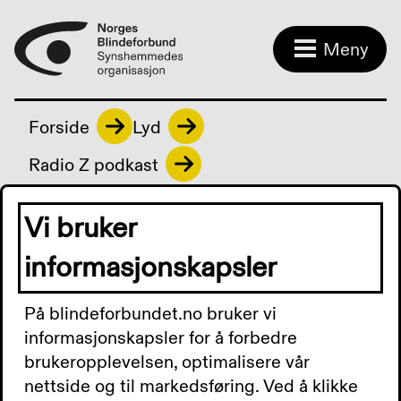
Meny
Forside
Lyd
Radio Z podkast
Vi bruker
Radio Z podkast
informasjonskapsler
På blindeforbundet.no bruker vi
Radio Z Podkast 13.
informasjonskapsler for å forbedre
brukeropplevelsen, optimalisere vår
februar 2026:
nettside og til markedsføring. Ved å klikke