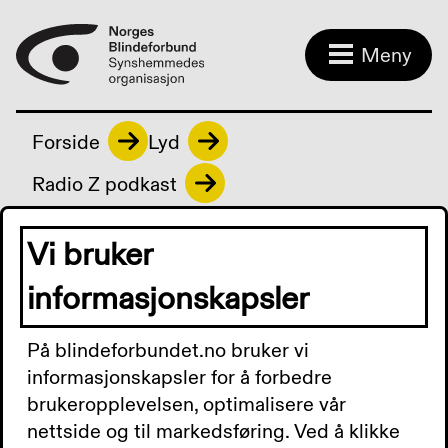
Meny
Forside
Lyd
Radio Z podkast
Vi bruker
Radio Z podkast
informasjonskapsler
På blindeforbundet.no bruker vi
Radio Z Podkast 31. mai
informasjonskapsler for å forbedre
brukeropplevelsen, optimalisere vår
2024: 7. og 8. juni er det
nettside og til markedsføring. Ved å klikke