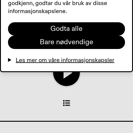
klart for årets Independent
godkjenn, godtar du vår bruk av disse
Living-festival.
informasjonskapslene.
Hjemmekontoret. Tilbud
der du bor. Dagens aviser.
Godta alle
Bare nødvendige
0:00
0:00
Les mer om våre informasjonskapsler