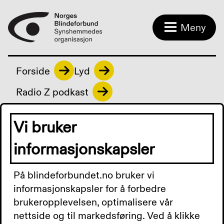
Meny
Forside
Lyd
Radio Z podkast
Vi bruker
Radio Z podkast
informasjonskapsler
På blindeforbundet.no bruker vi
Radio Z Podkast 10.
informasjonskapsler for å forbedre
brukeropplevelsen, optimalisere vår
februar 2025: Torsdag
nettside og til markedsføring. Ved å klikke