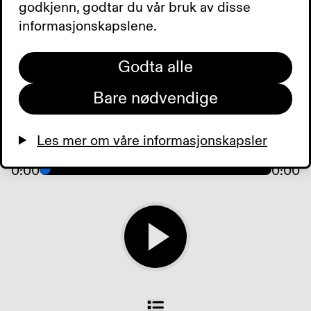
kåres vinnerne i
godkjenn, godtar du vår bruk av disse
skrivekonkurranse om
informasjonskapslene.
punktskrift.1. mars er
fristen for å søke
Godta alle
Blindeforbundets legater
Bare nødvendige
.Tilbud der du bor og
dagens aviser
Les mer om våre informasjonskapsler
0:00
0:00