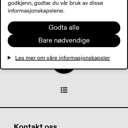
Stortingsmeldingen om
godkjenn, godtar du vår bruk av disse
BPA er utsatt. Tilbud der du
informasjonskapslene.
bor. Dagens aviser.
Godta alle
0:00
0:00
Bare nødvendige
Les mer om våre informasjonskapsler
Kontakt oss