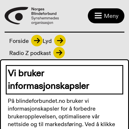
Meny
Forside
Lyd
Radio Z podkast
Vi bruker
Radio Z podkast
informasjonskapsler
På blindeforbundet.no bruker vi
Radio Z Podkast 11.
informasjonskapsler for å forbedre
brukeropplevelsen, optimalisere vår
september 2024:
nettside og til markedsføring. Ved å klikke