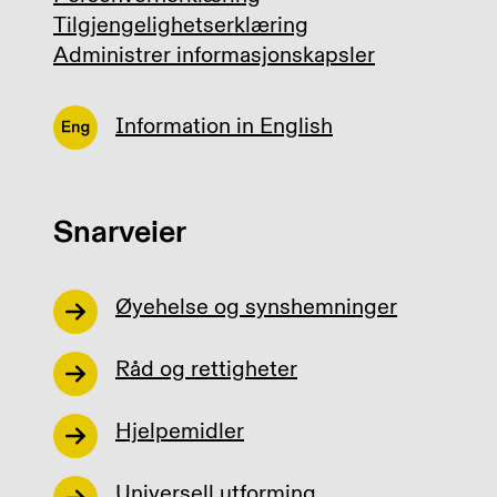
Tilgjengelighetserklæring
Administrer informasjonskapsler
Information in English
Snarveier
Øyehelse og synshemninger
Råd og rettigheter
Hjelpemidler
Universell utforming