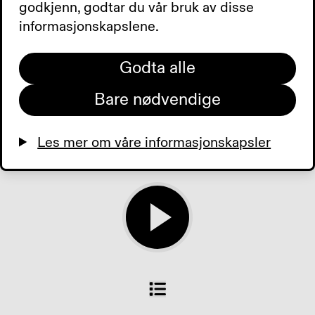
millioner kroner til årets TV-
godkjenn, godtar du vår bruk av disse
aksjon. Kaffe, muffins og
informasjonskapslene.
hjelpemidler – bli med oss
på synskafe i Kristiansand.
Godta alle
Tilbud der du bor. Dagens
Bare nødvendige
aviser.
Les mer om våre informasjonskapsler
0:00
0:00