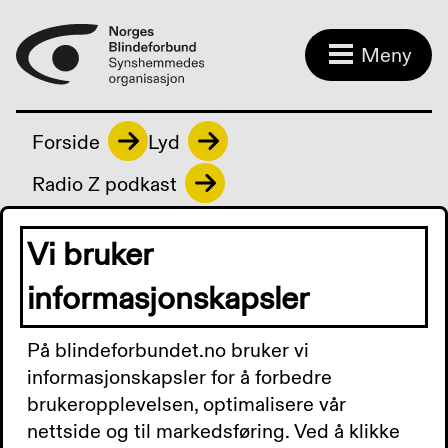
Meny
Forside
Lyd
Radio Z podkast
Vi bruker
Radio Z podkast
informasjonskapsler
På blindeforbundet.no bruker vi
Radio Z Podkast 20.
informasjonskapsler for å forbedre
brukeropplevelsen, optimalisere vår
oktober 2025: 238
nettside og til markedsføring. Ved å klikke