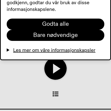
det punktskriftkonferanse
godkjenn, godtar du vår bruk av disse
på trykkeriet i Bergen. Stell
informasjonskapslene.
godt med plantene dine, så
har du dem lenge. Tilbud
Godta alle
der du bor. Dagens aviser.
Bare nødvendige
0:00
0:00
Les mer om våre informasjonskapsler