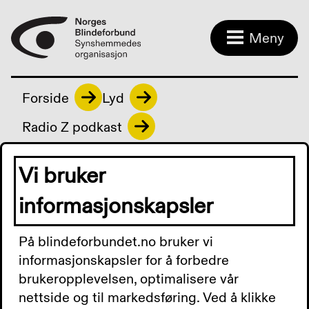
Meny
Forside
Lyd
Radio Z podkast
Vi bruker
Radio Z podkast
informasjonskapsler
På blindeforbundet.no bruker vi
Radio Z Podkast 12.
informasjonskapsler for å forbedre
brukeropplevelsen, optimalisere vår
februar 2025: Mandag var
nettside og til markedsføring. Ved å klikke