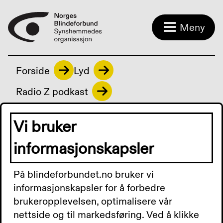
Meny
Forside
Lyd
Radio Z podkast
Vi bruker
Radio Z podkast
informasjonskapsler
På blindeforbundet.no bruker vi
Radio Z Podkast 27.
informasjonskapsler for å forbedre
brukeropplevelsen, optimalisere vår
september 2024:
nettside og til markedsføring. Ved å klikke