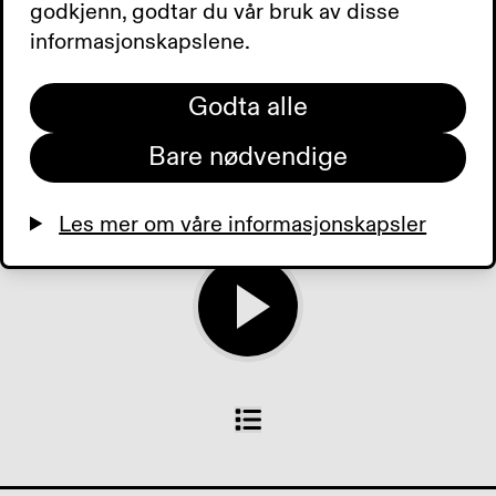
Endringer i Radio Z.
godkjenn, godtar du vår bruk av disse
Barbiedukke med hvit
informasjonskapslene.
stokk. Hjemmekontoret.
Tilbud der du bor. Dagens
Godta alle
aviser.
Bare nødvendige
0:00
0:00
Les mer om våre informasjonskapsler