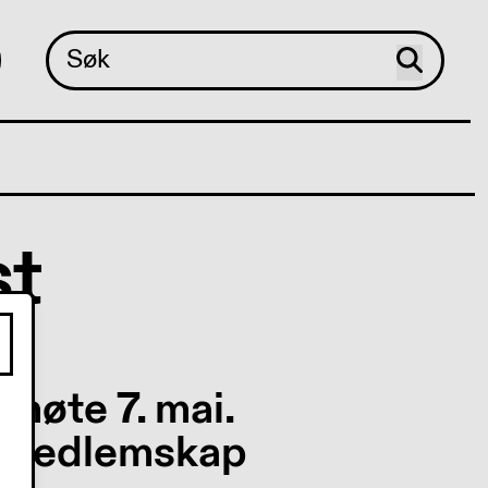
st
møte 7. mai.
g medlemskap