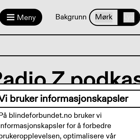
Bakgrunn
Mørk
Lys
Meny
adio Z podka
Vi bruker informasjonskapsler
dkast - Spesial - medlems
På blindeforbundet.no bruker vi
informasjonskapsler for å forbedre
nshemmede og arbeid, o
brukeropplevelsen, optimalisere vår