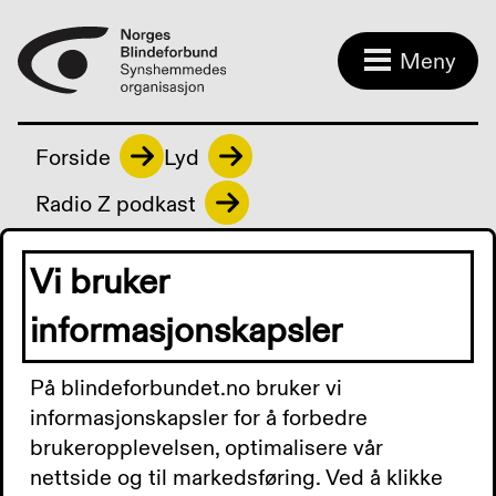
Meny
Forside
Lyd
Radio Z podkast
Vi bruker
Radio Z podkast
informasjonskapsler
På blindeforbundet.no bruker vi
Radio Z Podkast 17. februar
informasjonskapsler for å forbedre
brukeropplevelsen, optimalisere vår
2025: Vi har møtt vinnerne
nettside og til markedsføring. Ved å klikke