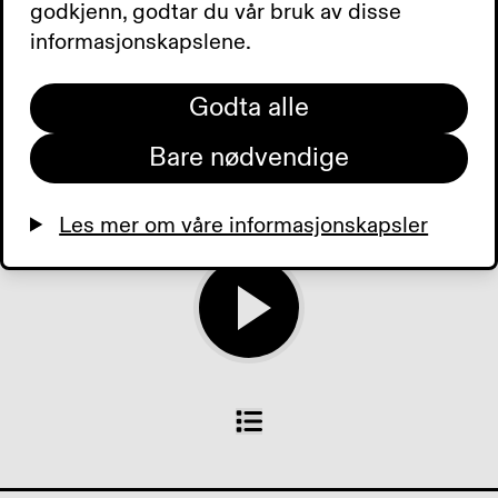
av Blindeforbundets
godkjenn, godtar du vår bruk av disse
skrivekonkuranse. Nå kan
informasjonskapslene.
du låne noter hos Tibi.
Tilbud der du bor. Dagens
Godta alle
aviser.
Bare nødvendige
0:00
0:00
Les mer om våre informasjonskapsler