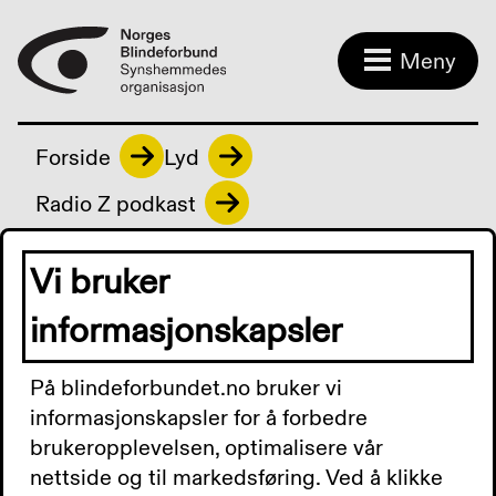
Meny
Forside
Lyd
Radio Z podkast
Vi bruker
Radio Z podkast
informasjonskapsler
På blindeforbundet.no bruker vi
Radio Z Podkast 12.
informasjonskapsler for å forbedre
brukeropplevelsen, optimalisere vår
desember 2025: Stortinget
nettside og til markedsføring. Ved å klikke