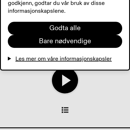
har endelig vedtatt at
godkjenn, godtar du vår bruk av disse
CRPD skal inn i
informasjonskapslene.
menneskerettsloven.
Hjemmekontoret. Tilbud
Godta alle
der du bor. Dagens aviser.
Bare nødvendige
0:00
0:00
Les mer om våre informasjonskapsler