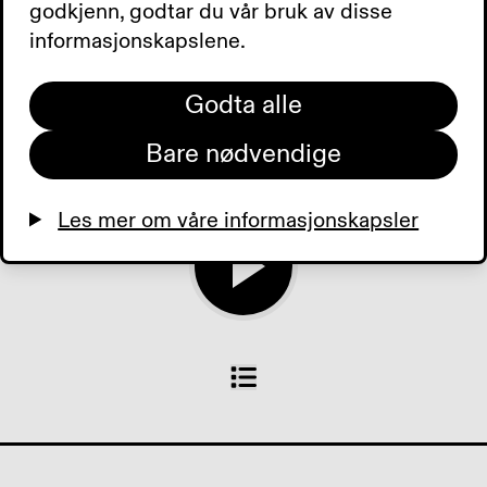
aktivitetshelg for deg
godkjenn, godtar du vår bruk av disse
mellom 40-65 på Solvik.
informasjonskapslene.
Tilbud der du bor og
dagens aviser
Godta alle
Bare nødvendige
0:00
0:00
Les mer om våre informasjonskapsler