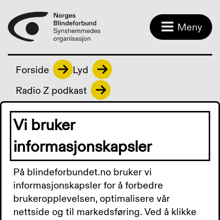
Meny
Forside
Lyd
Radio Z podkast
Vi bruker
Radio Z podkast
informasjonskapsler
På blindeforbundet.no bruker vi
Radio Z Podkast 13. juni
informasjonskapsler for å forbedre
brukeropplevelsen, optimalisere vår
2024: Nytt kurstilbud,
nettside og til markedsføring. Ved å klikke