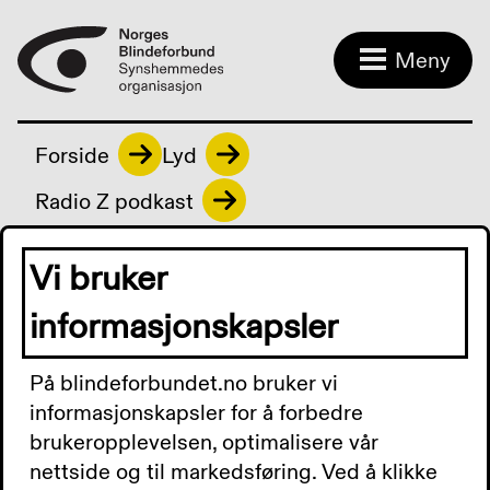
Meny
Forside
Lyd
Radio Z podkast
Vi bruker
Radio Z podkast
informasjonskapsler
På blindeforbundet.no bruker vi
Radio Z Podkast 10.
informasjonskapsler for å forbedre
brukeropplevelsen, optimalisere vår
september 2024: Mette
nettside og til markedsføring. Ved å klikke