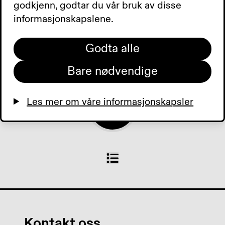
har vært trofast giver siden
godkjenn, godtar du vår bruk av disse
90-tallet. Tilbud der du bor.
informasjonskapslene.
Dagens aviser.
Godta alle
0:00
0:00
Bare nødvendige
Les mer om våre informasjonskapsler
Kontakt oss