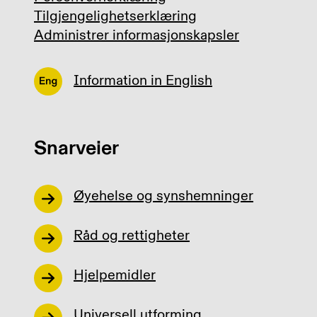
Tilgjengelighetserklæring
Administrer informasjonskapsler
Information in English
Snarveier
Øyehelse og synshemninger
Råd og rettigheter
Hjelpemidler
Universell utforming