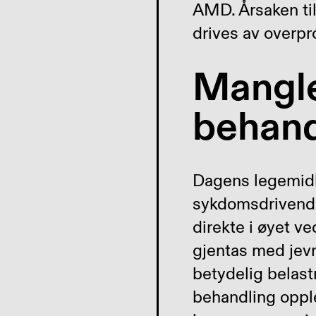
AMD. Årsaken til
drives av overpr
Mangle
behand
Dagens legemidl
sykdomsdrivende
direkte i øyet ve
gjentas med jevne
betydelig belast
behandling opple