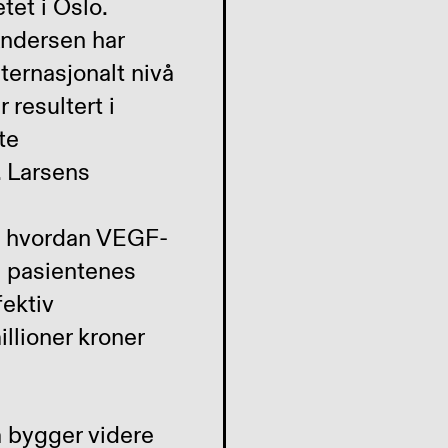
tet i Oslo.
Andersen har
nternasjonalt nivå
 resultert i
te
. Larsens
re hvordan VEGF-
i pasientenes
fektiv
llioner kroner
å bygger videre