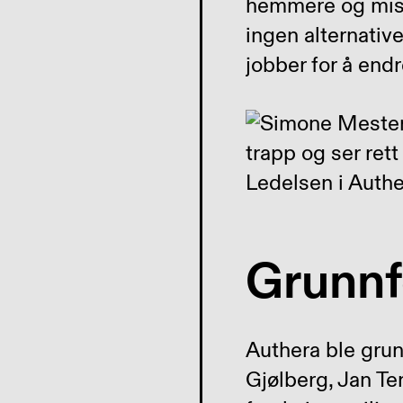
hemmere og miste
ingen alternativ
jobber for å end
Ledelsen i Authe
Grunnfo
Authera ble grun
Gjølberg, Jan Te