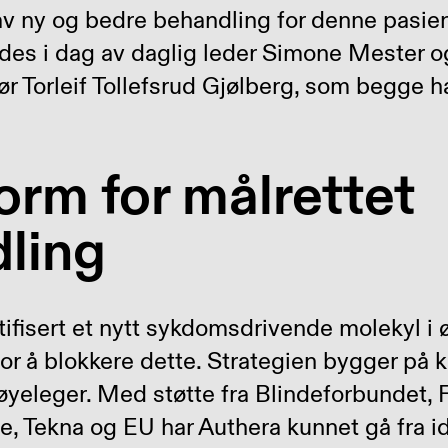
 av ny og bedre behandling for denne pasie
des i dag av daglig leder Simone Mester o
ør Torleif Tollefsrud Gjølberg, som begge h
orm for målrettet
ling
tifisert et nytt sykdomsdrivende molekyl i ø
 for å blokkere dette. Strategien bygger på 
yeleger. Med støtte fra Blindeforbundet, 
, Tekna og EU har Authera kunnet gå fra idé