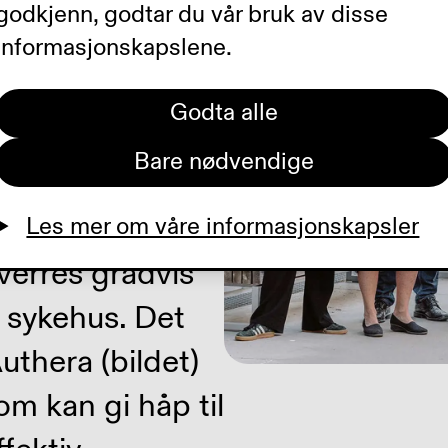
asjon (AMD) er
godkjenn, godtar du vår bruk av disse
informasjonskapslene.
mene blant
synet og gjøre
Godta alle
kter, lese og
Bare nødvendige
e opplever
 ikke gir
Les mer om våre informasjonskapsler
rverres gradvis
 sykehus. Det
uthera (bildet)
om kan gi håp til