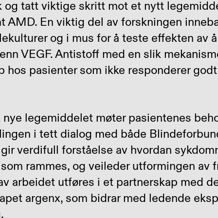
 og tatt viktige skritt mot et nytt legemidde
t AMD. En viktig del av forskningen inneb
lekulturer og i mus for å teste effekten av 
enn VEGF. Antistoff med en slik mekanisme
ap hos pasienter som ikke responderer god
et nye legemiddelet møter pasientenes beho
klingen i tett dialog med både Blindeforbun
gir verdifull forståelse av hvordan sykdom
e som rammes, og veileder utformingen av 
 av arbeidet utføres i et partnerskap med de
apet argenx, som bidrar med ledende eksp
.