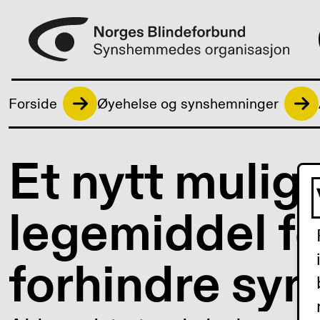
Forside
Øyehelse og synshemninger
Et nytt mulig
legemiddel fo
forhindre syn