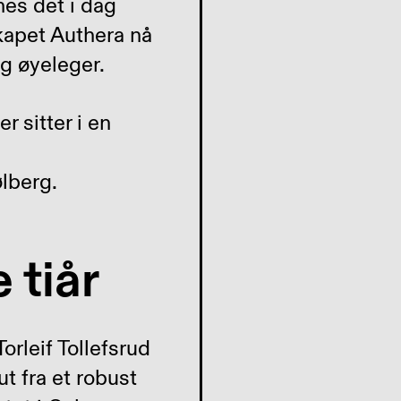
nes det i dag
skapet Authera nå
og øyeleger.
ølberg.
 tiår
rleif Tollefsrud
t fra et robust