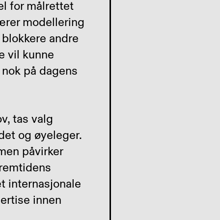
l for målrettet
ærer modellering
å blokkere andre
 vil kunne
t nok på dagens
v, tas valg
det og øyeleger.
men påvirker
fremtidens
t internasjonale
ertise innen