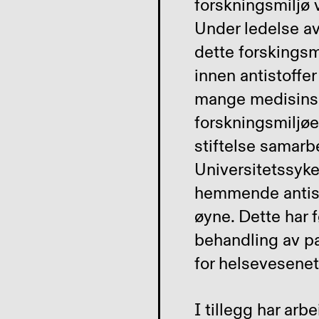
forskningsmiljø 
Under ledelse av
dette forskingsmi
innen antistoffe
mange medisinske
forskningsmiljøe
stiftelse samar
Universitetssyke
hemmende antisto
øyne. Dette har f
behandling av pa
for helsevesenet
I tillegg har ar