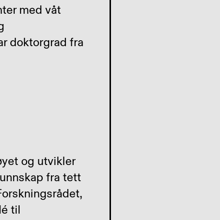
nter med våt
g
ar doktorgrad fra
yet og utvikler
kunnskap fra tett
Forskningsrådet,
 til