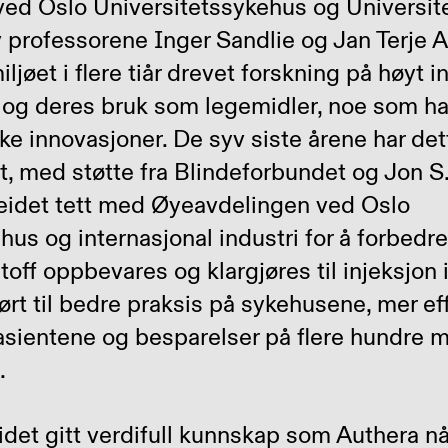
ved Oslo Universitetssykehus og Universite
 professorene Inger Sandlie og Jan Terje 
ljøet i flere tiår drevet forskning på høyt i
r og deres bruk som legemidler, noe som har
 innovasjoner. De syv siste årene har det
t, med støtte fra Blindeforbundet og Jon S
beidet tett med Øyeavdelingen ved Oslo
hus og internasjonal industri for å forbed
ff oppbevares og klargjøres til injeksjon 
ørt til bedre praksis på sykehusene, mer ef
sientene og besparelser på flere hundre mi
.
beidet gitt verdifull kunnskap som Authera n