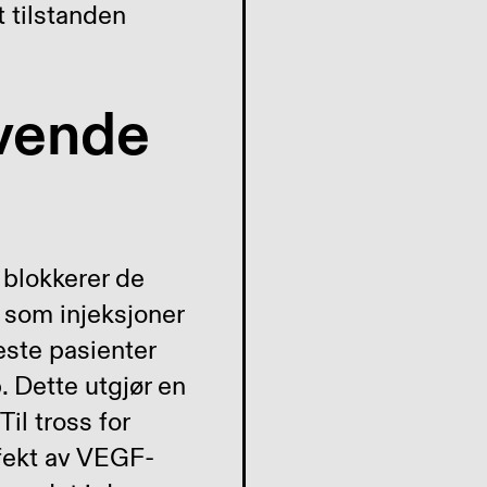
 tilstanden
evende
 blokkerer de
som injeksjoner
leste pasienter
p. Dette utgjør en
il tross for
ffekt av VEGF-