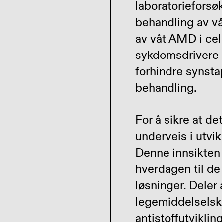
laboratorieforsøk
behandling av vå
av våt AMD i cel
sykdomsdrivere 
forhindre synst
behandling.
For å sikre at d
underveis i utvi
Denne innsikten 
hverdagen til d
løsninger. Deler
legemiddelselsk
antistoffutvikling