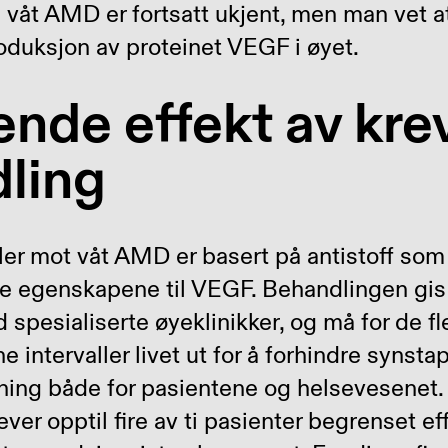
 våt AMD er fortsatt ukjent, men man vet at
oduksjon av proteinet VEGF i øyet.
nde effekt av kr
ling
er mot våt AMD er basert på antistoff som
 egenskapene til VEGF. Behandlingen gis 
d spesialiserte øyeklinikker, og må for de f
 intervaller livet ut for å forhindre synsta
ning både for pasientene og helsevesenet. T
ver opptil fire av ti pasienter begrenset e