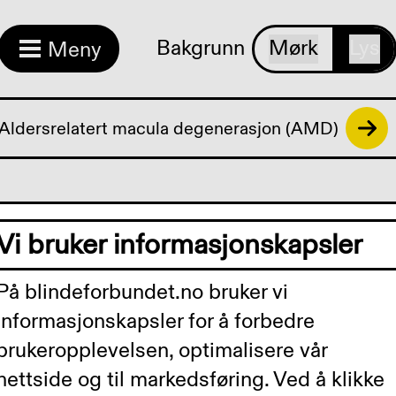
Bakgrunn
Mørk
Lys
Meny
Aldersrelatert macula degenerasjon (AMD)
Vi bruker informasjonskapsler
r å
På blindeforbundet.no bruker vi
informasjonskapsler for å forbedre
stap
brukeropplevelsen, optimalisere vår
nettside og til markedsføring. Ved å klikke