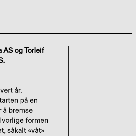
 AS og Torleif
AS.
ert år.
tarten på en
er å bremse
lvorlige formen
t, såkalt «våt»