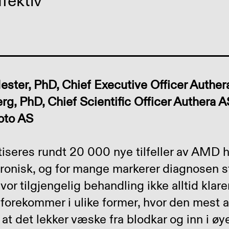
ffektiv
ster, PhD, Chief Executive Officer Authera
erg, PhD, Chief Scientific Officer Authera 
oto AS
iseres rundt 20 000 nye tilfeller av AMD hv
onisk, og for mange markerer diagnosen s
vor tilgjengelig behandling ikke alltid klar
orekommer i ulike former, hvor den mest a
t det lekker væske fra blodkar og inn i øye