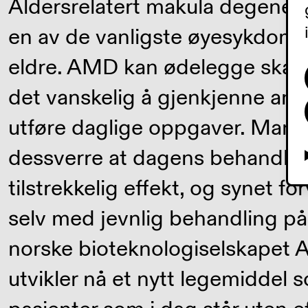
Aldersrelatert makula degener
en av de vanligste øyesykdom
eldre. AMD kan ødelegge skarp
det vanskelig å gjenkjenne ansi
utføre daglige oppgaver. Mang
dessverre at dagens behandling
tilstrekkelig effekt, og synet fo
selv med jevnlig behandling på
norske bioteknologiselskapet A
utvikler nå et nytt legemiddel s