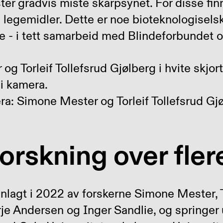
r gradvis miste skarpsynet. For disse fin
e legemidler. Dette er noe bioteknologisel
re - i tett samarbeid med Blindeforbundet 
ra: Simone Mester og Torleif Tollefsrud Gj
rskning over flere
nlagt i 2022 av forskerne Simone Mester, To
rje Andersen og Inger Sandlie, og springer u