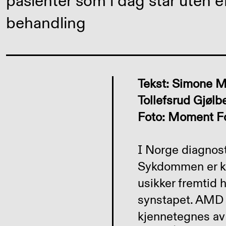
pasienter som i dag står uten e
behandling
Tekst: Simone Me
Tollefsrud Gjølb
Foto: Moment F
I Norge diagnost
Sykdommen er kr
usikker fremtid h
synstapet. AMD f
kjennetegnes av a