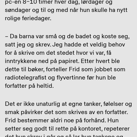
pc-en 8–10 timer hver dag, lørdager og
søndager og til og med når hun skulle ha nytt
rolige feriedager.
– Da barna var små og de badet og koste seg,
satt jeg og skrev. Jeg hadde et veldig behov
for å skrive om det stedet hvor vi var, få
inntrykkene ned på papiret. Etter hvert ble
dette til bøker, forteller Frid som jobbet som
radiotelegrafist og flyvertinne før hun ble
forfatter på heltid.
Det er ikke unaturlig at egne tanker, følelser og
smak påvirker det som skrives av en forfatter.
Frid bestemmer aldri noe på forhånd. Hun
setter seg godt til rette på kontoret, repeterer
det hun skrev i går og så lar hun tankene og