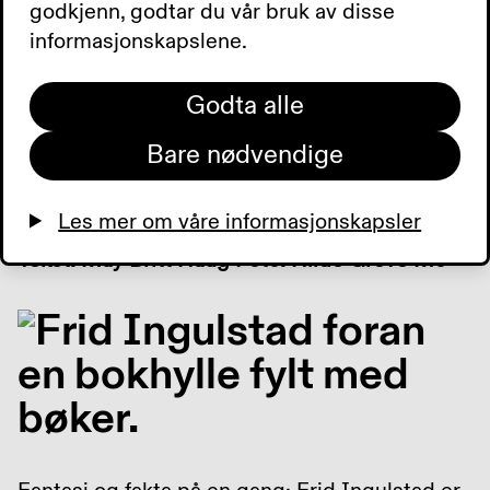
godkjenn, godtar du vår bruk av disse
I over 60 år har Frid Ingulstad fortalt om
informasjonskapslene.
andres liv gjennom historisk fakta og livlig
fantasi. Her er Frids egen historie. Om tapet av
Godta alle
en datter, det å miste synet og å brenne for
det skrevne ord.
Bare nødvendige
Les mer om våre informasjonskapsler
Tekst: May Britt Haug Foto: Hilde Greve Mo