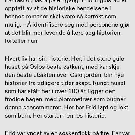
Fantasi og fakta på en gang: Frid Ingulstad er
opptatt av at de historiske hendelsene i
hennes romaner skal være så korrekt som
mulig. – Å identifisere seg med personene gjør
at det blir mer levende å lære seg historien,
forteller hun
Hvert liv har sin historie. Her, i det store gule
huset på Oslos beste østkant, med kanskje
den beste utsikten over Oslofjorden, blir nye
historier fra tidligere tider skapt. Rundt huset
som har stått her i over 100 år, ligger den
frodige hagen, med plommetrær som bugner
denne sensommeren. Her har Frid løpt og lekt
som barn. Her starter hennes historie.
Frid var yngst av en søskenflokk på fire. Far var