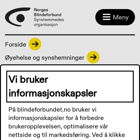
Meny
Forside
Øyehelse og synshemninger
Aldersrelatert macula degenerasjon
(AMD)
Vi bruker
informasjonskapsler
Frid Ingulstad (86)
På blindeforbundet.no bruker vi
føler sorg over
informasjonskapsler for å forbedre
brukeropplevelsen, optimalisere vår
synsproblemene
nettside og til markedsføring. Ved å klikke