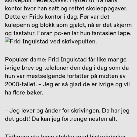
skrivepult hedersplass. Flyttet ut fra hans
kontor hvor han satt og rettet skoleoppgaver.
Dette er Frids kontor i dag. Før var det
kulepenn og blokk som gjaldt, nå er det skjerm
og tastatur. Foran pc-en lar hun fantasien løpe.
Populær dame: Frid Ingulstad får like mange
ivrige brev og telefoner den dag i dag som da
hun var mestselgende forfatter på midten av
2000-tallet. – Jeg er så glad de er ivrige og vil
ha flere bøker.
– Jeg lever og ånder for skrivingen. Da har jeg
det godt! Da kan jeg fortrenge nesten alt.
Tidligere sto høye stabler med historiebøker