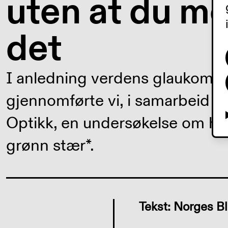
uten at du me
det
I anledning verdens glaukom-uke
gjennomførte vi, i samarbeid 
Optikk, en undersøkelse om hv
grønn stær*.
Tekst: Norges B