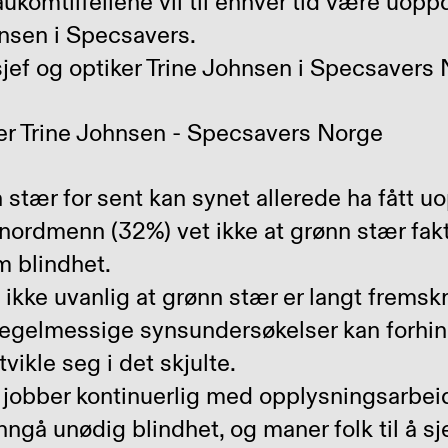
ukomtilfellene vil til enhver tid være uoppd
hnsen i Specsavers.
ker Trine Johnsen - Specsavers Norge
tær for sent kan synet allerede ha fått uo
 nordmenn (32%) vet ikke at grønn stær fakt
om blindhet.
 ikke uvanlig at grønn stær er langt fremskr
egelmessige synsundersøkelser kan forhin
ikle seg i det skjulte.
jobber kontinuerlig med opplysningsarbeid
unngå unødig blindhet, og maner folk til å 