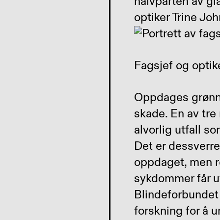
halvparten av gla
optiker Trine Jo
Fagsjef og opti
Oppdages grønn s
skade. En av tre
alvorlig utfall s
Det er dessverre
oppdaget, men r
sykdommer får utv
Blindeforbundet 
forskning for å 