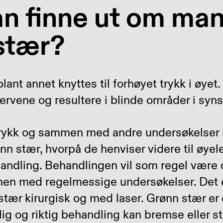
n finne ut om man
stær?
ant annet knyttes til forhøyet trykk i øyet.
rvene og resultere i blinde områder i synsf
trykk og sammen med andre undersøkelser 
n stær, hvorpå de henviser videre til øyel
andling. Behandlingen vil som regel være 
en med regelmessige undersøkelser. Det e
tær kirurgisk og med laser. Grønn stær er 
ig og riktig behandling kan bremse eller s