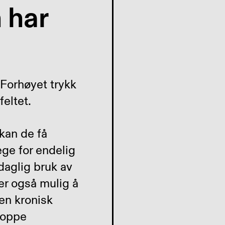
 har
 Forhøyet trykk
eltet.
kan de få
ege for endelig
daglig bruk av
r også mulig å
en kronisk
toppe