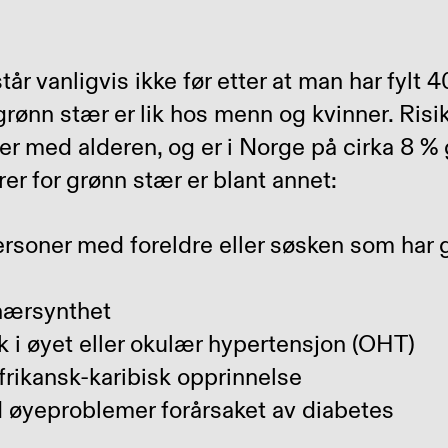
r vanligvis ikke før etter at man har fylt 4
rønn stær er lik hos menn og kvinner. Risik
r med alderen, og er i Norge på cirka 8 %
orer for grønn stær er blant annet:
ersoner med foreldre eller søsken som har 
 nærsynthet
k i øyet eller okulær hypertensjon (OHT)
frikansk-karibisk opprinnelse
 øyeproblemer forårsaket av diabetes