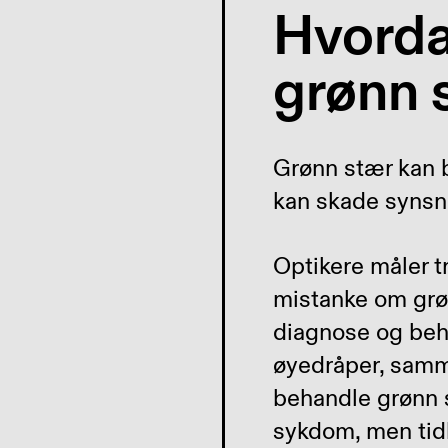
Hvorda
grønn 
Grønn stær kan bl
kan skade synsne
Optikere måler 
mistanke om grøn
diagnose og beh
øyedråper, samm
behandle grønn s
sykdom, men tidl