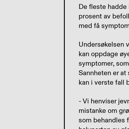
De fleste hadde 
prosent av befol
med få symptom
Undersøkelsen vi
kan oppdage øy
symptomer, som s
Sannheten er at
kan i verste fal
- Vi henviser je
mistanke om grø
som behandles f