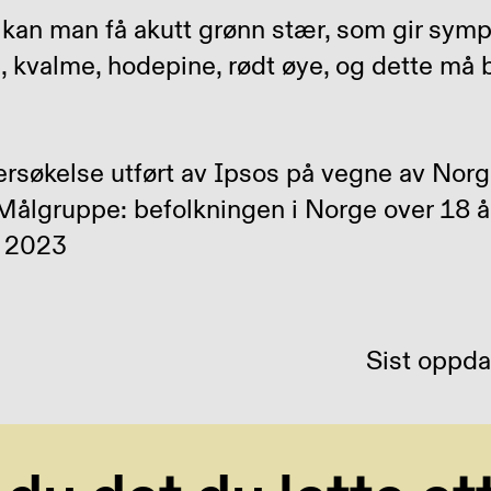
ler kan man få akutt grønn stær, som gir sy
, kvalme, hodepine, rødt øye, og dette må
ersøkelse utført av Ipsos på vegne av Nor
ålgruppe: befolkningen i Norge over 18 år
s 2023
Sist oppdat