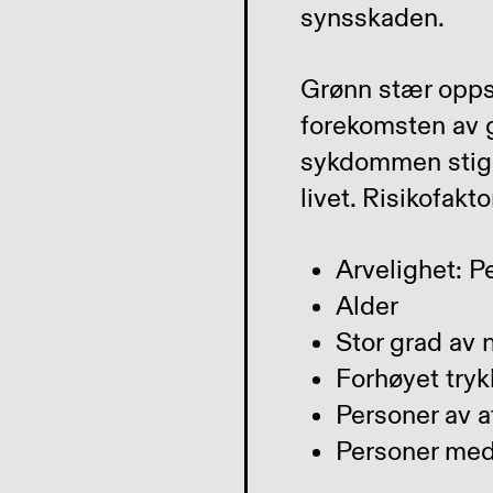
synsskaden.
Grønn stær oppstå
forekomsten av g
sykdommen stige
livet. Risikofakt
Arvelighet: P
Alder
Stor grad av
Forhøyet tryk
Personer av a
Personer med