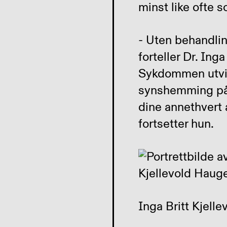
minst like ofte 
- Uten behandlin
forteller Dr. Ing
Sykdommen utvik
synshemming på e
dine annethvert å
fortsetter hun.
Inga Britt Kjell