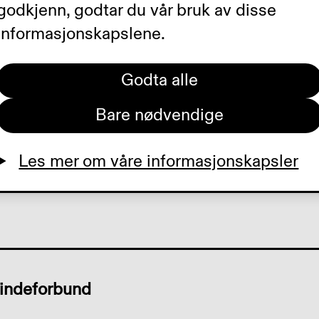
rker
godkjenn, godtar du vår bruk av disse
informasjonskapslene.
Godta alle
 i mars i år,
Bare nødvendige
med Specsavers
Les mer om våre informasjonskapsler
a folk vet om
lindeforbund