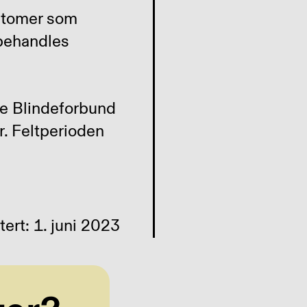
mptomer som
 behandles
ge Blindeforbund
. Feltperioden
ert: 1. juni 2023