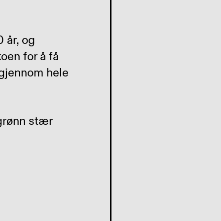
0 år, og
oen for å få
 gjennom hele
grønn stær