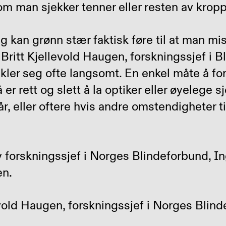
som man sjekker tenner eller resten av krop
g kan grønn stær faktisk føre til at man mis
a Britt Kjellevold Haugen, forskningssjef i 
ler seg ofte langsomt. En enkel måte å f
r rett og slett å la optiker eller øyelege 
r, eller oftere hvis andre omstendigheter til
evold Haugen, forskningssjef i Norges Blin