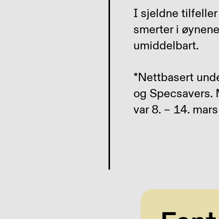
I sjeldne tilfel
smerter i øynene
umiddelbart.
*Nettbasert und
og Specsavers. M
var 8. – 14. mar