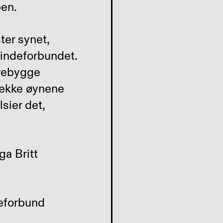
pen.
ter synet,
Blindeforbundet.
orebygge
sjekke øynene
sier det,
deforbund