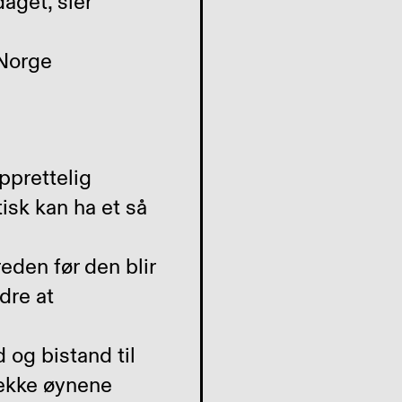
aget, sier
pprettelig
isk kan ha et så
eden før den blir
dre at
 og bistand til
sjekke øynene