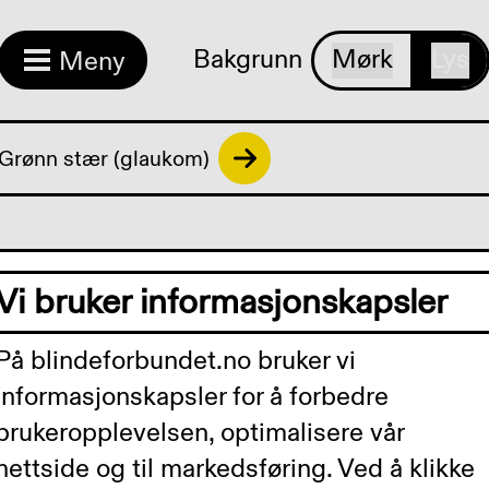
Bakgrunn
Mørk
Lys
Meny
Grønn stær (glaukom)
Vi bruker informasjonskapsler
som
På blindeforbundet.no bruker vi
informasjonskapsler for å forbedre
 blind
brukeropplevelsen, optimalisere vår
nettside og til markedsføring. Ved å klikke