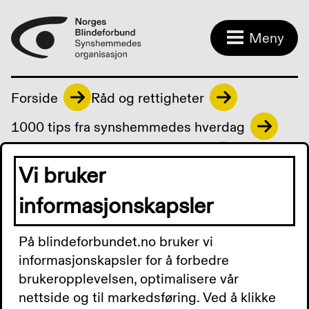
Meny
Forside
Råd og rettigheter
1000 tips fra synshemmedes hverdag
Barn og synshemmede foreldre
Vi bruker
informasjonskapsler
Leker og spill
På blindeforbundet.no bruker vi
informasjonskapsler for å forbedre
brukeropplevelsen, optimalisere vår
nettside og til markedsføring. Ved å klikke