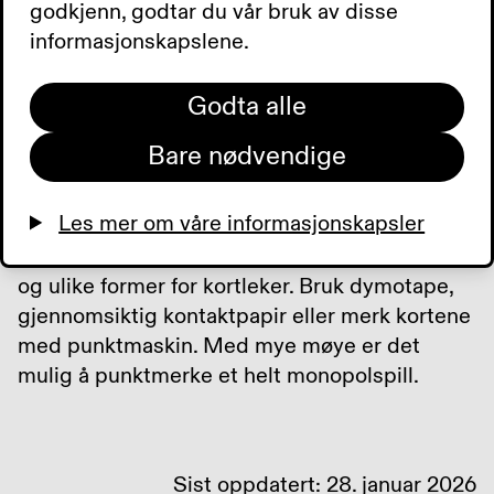
Spille spill når barn
godkjenn, godtar du vår bruk av disse
og/eller foreldre er
informasjonskapslene.
synshemmede
Godta alle
Bare nødvendige
Kjøp leker og spill gjennom Synshjeplemidler
AS.
Les mer om våre informasjonskapsler
Foreta egne merkinger av lottospill, pekebøker
og ulike former for kortleker. Bruk dymotape,
gjennomsiktig kontaktpapir eller merk kortene
med punktmaskin. Med mye møye er det
mulig å punktmerke et helt monopolspill.
Sist oppdatert: 28. januar 2026