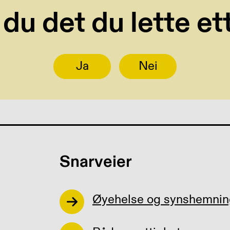
 du det du lette et
Ja
Nei
Snarveier
Øyehelse og synshemnin