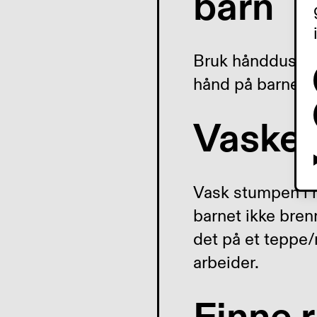
barn
Bruk hånddusjen f
hånd på barnet n
Vaske o
Vask stumpen i h
barnet ikke bren
det på et teppe
arbeider.