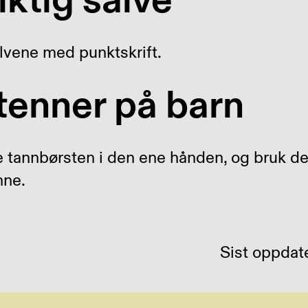
iktig salve
lvene med punktskrift.
tenner på barn
e tannbørsten i den ene hånden, og bruk d
nne.
Sist oppdate