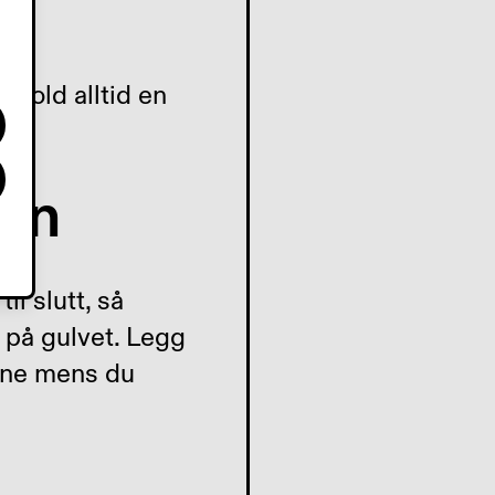
. Hold alltid en
arn
l slutt, så
 på gulvet. Legg
rne mens du