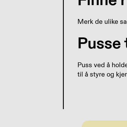
Finne r
Merk de ulike sa
Pusse 
Puss ved å hold
til å styre og kje