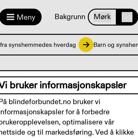
Bakgrunn
Mørk
Lys
Meny
 fra synshemmedes hverdag
Barn og synshe
k og stell
Vi bruker informasjonskapsler
På blindeforbundet.no bruker vi
informasjonskapsler for å forbedre
g skifte bleie på l
brukeropplevelsen, optimalisere vår
nettside og til markedsføring. Ved å klikke