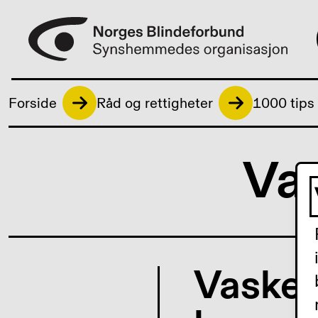
Forside
Råd og rettigheter
1000 tips
Vas
Vaske o