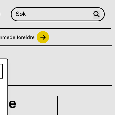
mmede foreldre
ite