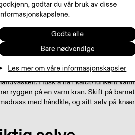
godkjenn, godtar du vår bruk av disse
informasjonskapslene.
or å være sikker på at barnet blir helt rent
Godta alle
år det ligger på stellebordet.
Bare nødvendige
g skifte på lite b
Les mer om våre informasjonskapsler
åndvasken. Husk å ha i kaldt/lunkent vann ti
ner ryggen på en varm kran. Skift på barnet
/madrass med håndkle, og sitt selv på knæ